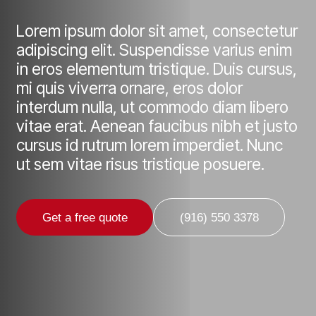
Lorem ipsum dolor sit amet, consectetur
adipiscing elit. Suspendisse varius enim
in eros elementum tristique. Duis cursus,
mi quis viverra ornare, eros dolor
interdum nulla, ut commodo diam libero
vitae erat. Aenean faucibus nibh et justo
cursus id rutrum lorem imperdiet. Nunc
ut sem vitae risus tristique posuere.
Get a free quote
(916) 550 3378