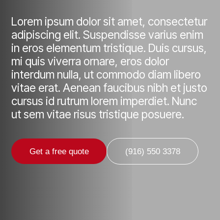
Lorem ipsum dolor sit amet, consectetur
adipiscing elit. Suspendisse varius enim
in eros elementum tristique. Duis cursus,
mi quis viverra ornare, eros dolor
interdum nulla, ut commodo diam libero
vitae erat. Aenean faucibus nibh et justo
cursus id rutrum lorem imperdiet. Nunc
ut sem vitae risus tristique posuere.
Get a free quote
(916) 550 3378